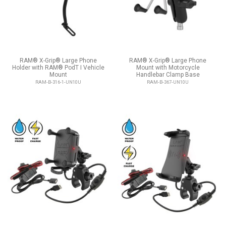
RAM® X-Grip® Large Phone
RAM® X-Grip® Large Phone
Holder with RAM® PodT I Vehicle
Mount with Motorcycle
Mount
Handlebar Clamp Base
RAM-B-316-1-UN10U
RAM-B-367-UN10U