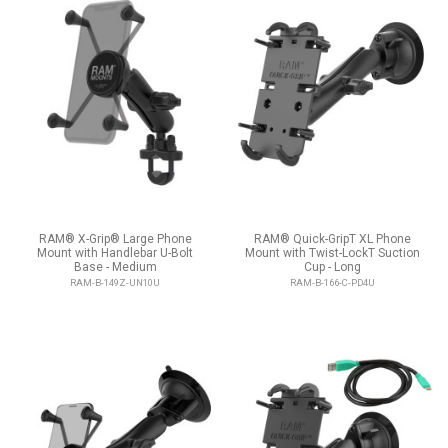
RAM® X-Grip® Large Phone
RAM® Quick-GripT XL Phone
Mount with Handlebar U-Bolt
Mount with Twist-LockT Suction
Base - Medium
Cup - Long
RAM-B-149Z-UN10U
RAM-B-166-C-PD4U