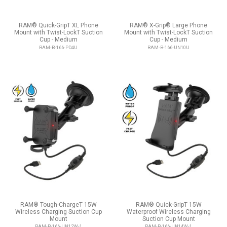
RAM® Quick-GripT XL Phone
RAM® X-Grip® Large Phone
Mount with Twist-LockT Suction
Mount with Twist-LockT Suction
Cup - Medium
Cup - Medium
RAM-B-166-PD4U
RAM-B-166-UN10U
RAM® Tough-ChargeT 15W
RAM® Quick-GripT 15W
Wireless Charging Suction Cup
Waterproof Wireless Charging
Mount
Suction Cup Mount
RAM-B-166-UN12W-1
RAM-B-166-UN14W-1