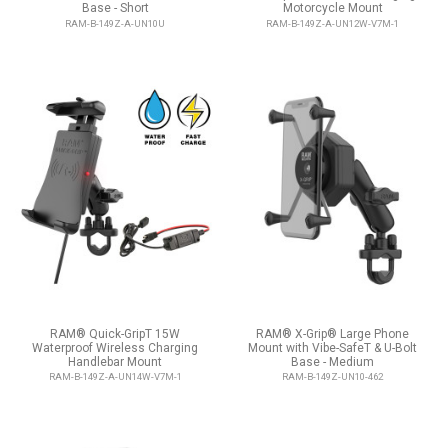
Base - Short
Motorcycle Mount
RAM-B-149Z-A-UN10U
RAM-B-149Z-A-UN12W-V7M-1
RAM® Quick-GripT 15W
RAM® X-Grip® Large Phone
Waterproof Wireless Charging
Mount with Vibe-SafeT & U-Bolt
Handlebar Mount
Base - Medium
RAM-B-149Z-A-UN14W-V7M-1
RAM-B-149Z-UN10-462