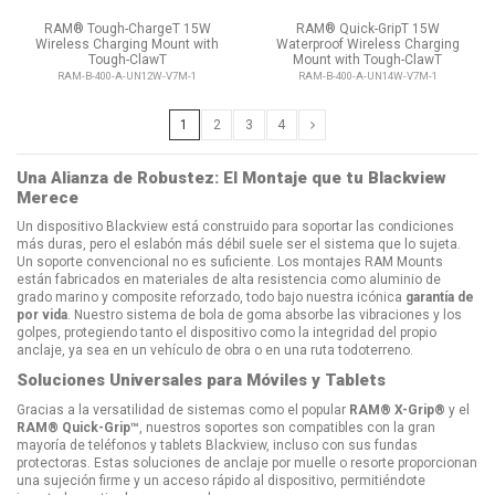
RAM® Tough-ChargeT 15W
RAM® Quick-GripT 15W
Wireless Charging Mount with
Waterproof Wireless Charging
Tough-ClawT
Mount with Tough-ClawT
RAM-B-400-A-UN12W-V7M-1
RAM-B-400-A-UN14W-V7M-1
1
2
3
4
Una Alianza de Robustez: El Montaje que tu Blackview
Merece
Un dispositivo Blackview está construido para soportar las condiciones
más duras, pero el eslabón más débil suele ser el sistema que lo sujeta.
Un soporte convencional no es suficiente. Los montajes RAM Mounts
están fabricados en materiales de alta resistencia como aluminio de
grado marino y composite reforzado, todo bajo nuestra icónica
garantía de
por vida
. Nuestro sistema de bola de goma absorbe las vibraciones y los
golpes, protegiendo tanto el dispositivo como la integridad del propio
anclaje, ya sea en un vehículo de obra o en una ruta todoterreno.
Soluciones Universales para Móviles y Tablets
Gracias a la versatilidad de sistemas como el popular
RAM® X-Grip®
y el
RAM® Quick-Grip™
, nuestros soportes son compatibles con la gran
mayoría de teléfonos y tablets Blackview, incluso con sus fundas
protectoras. Estas soluciones de anclaje por muelle o resorte proporcionan
una sujeción firme y un acceso rápido al dispositivo, permitiéndote