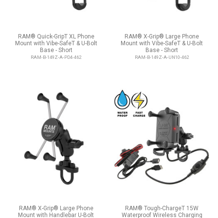
RAM® Quick-GripT XL Phone
RAM® X-Grip® Large Phone
Mount with Vibe-SafeT & U-Bolt
Mount with Vibe-SafeT & U-Bolt
Base - Short
Base - Short
RAM-B-149Z-A-PD4-462
RAM-B-149Z-A-UN10-462
RAM® X-Grip® Large Phone
RAM® Tough-ChargeT 15W
Mount with Handlebar U-Bolt
Waterproof Wireless Charging