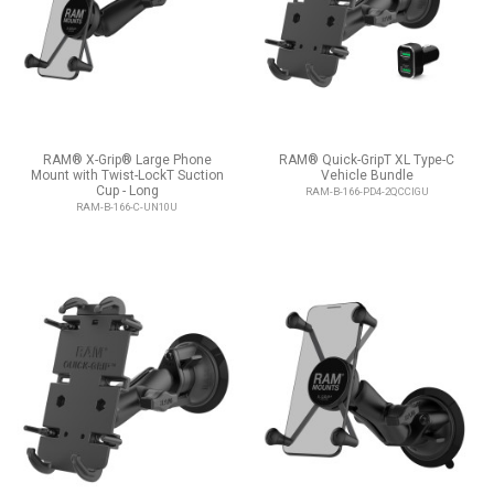
RAM® X-Grip® Large Phone
RAM® Quick-GripT XL Type-C
Mount with Twist-LockT Suction
Vehicle Bundle
Cup - Long
RAM-B-166-PD4-2QCCIGU
RAM-B-166-C-UN10U