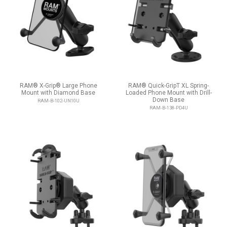
RAM® X-Grip® Large Phone
RAM® Quick-GripT XL Spring-
Mount with Diamond Base
Loaded Phone Mount with Drill-
Down Base
RAM-B-102-UN10U
RAM-B-138-PD4U