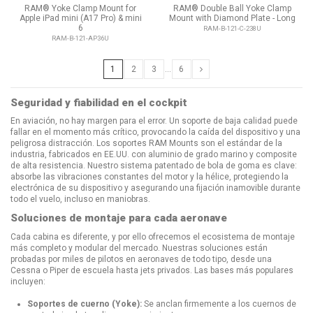
RAM® Yoke Clamp Mount for
RAM® Double Ball Yoke Clamp
Apple iPad mini (A17 Pro) & mini
Mount with Diamond Plate - Long
6
RAM-B-121-C-238U
RAM-B-121-AP36U
1
2
3
…
6
Seguridad y fiabilidad en el cockpit
En aviación, no hay margen para el error. Un soporte de baja calidad puede
fallar en el momento más crítico, provocando la caída del dispositivo y una
peligrosa distracción. Los soportes RAM Mounts son el estándar de la
industria, fabricados en EE.UU. con aluminio de grado marino y composite
de alta resistencia. Nuestro sistema patentado de bola de goma es clave:
absorbe las vibraciones constantes del motor y la hélice, protegiendo la
electrónica de su dispositivo y asegurando una fijación inamovible durante
todo el vuelo, incluso en maniobras.
Soluciones de montaje para cada aeronave
Cada cabina es diferente, y por ello ofrecemos el ecosistema de montaje
más completo y modular del mercado. Nuestras soluciones están
probadas por miles de pilotos en aeronaves de todo tipo, desde una
Cessna o Piper de escuela hasta jets privados. Las bases más populares
incluyen:
Soportes de cuerno (Yoke):
Se anclan firmemente a los cuernos de