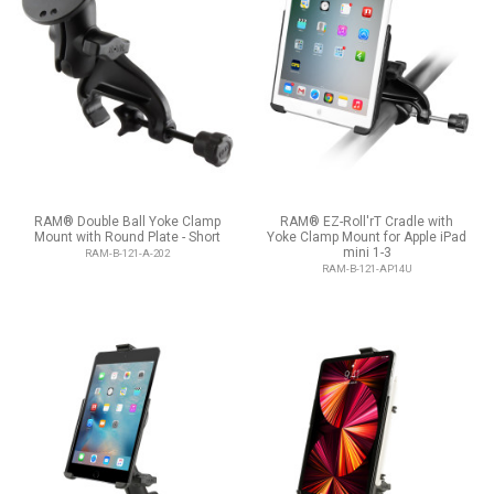
RAM® Double Ball Yoke Clamp
RAM® EZ-Roll'rT Cradle with
Mount with Round Plate - Short
Yoke Clamp Mount for Apple iPad
mini 1-3
RAM-B-121-A-202
RAM-B-121-AP14U