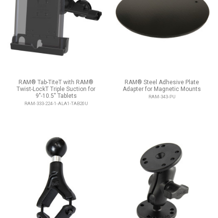
RAM® Tab-TiteT with RAM®
RAM® Steel Adhesive Plate
Twist-LockT Triple Suction for
Adapter for Magnetic Mounts
9"-10.5" Tablets
RAM-343-PU
RAM-333-224-1-ALA1-TAB20U