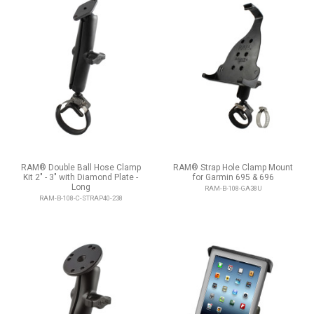
RAM® Double Ball Hose Clamp
RAM® Strap Hole Clamp Mount
Kit 2" - 3" with Diamond Plate -
for Garmin 695 & 696
Long
RAM-B-108-GA38U
RAM-B-108-C-STRAP40-238