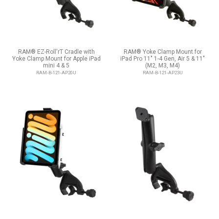
RAM® EZ-Roll'rT Cradle with
RAM® Yoke Clamp Mount for
Yoke Clamp Mount for Apple iPad
iPad Pro 11" 1-4 Gen, Air 5 & 11"
mini 4 & 5
(M2, M3, M4)
RAM-B-121-AP20U
RAM-B-121-AP23U