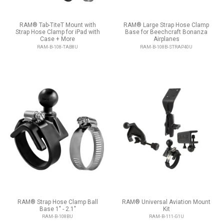
RAM® Tab-TiteT Mount with
RAM® Large Strap Hose Clamp
Strap Hose Clamp for iPad with
Base for Beechcraft Bonanza
Case + More
Airplanes
RAM-B-108-TAB8U
RAM-B-108B-STRAP40U
RAM® Strap Hose Clamp Ball
RAM® Universal Aviation Mount
Base 1" - 2.1"
Kit
RAM-B-108BU
RAM-B-111-G1U