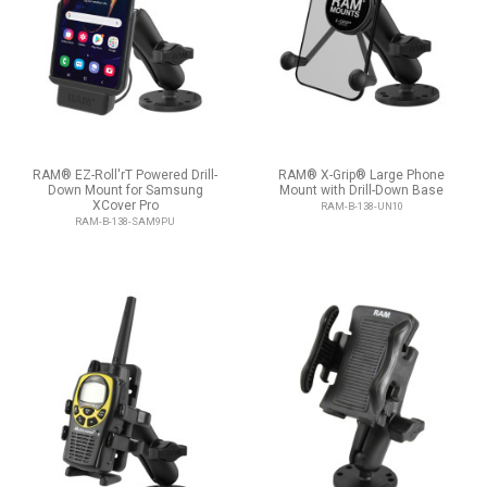
RAM® EZ-Roll'rT Powered Drill-
RAM® X-Grip® Large Phone
Down Mount for Samsung
Mount with Drill-Down Base
XCover Pro
RAM-B-138-UN10
RAM-B-138-SAM9PU