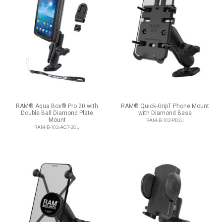
RAM® Aqua Box® Pro 20 with
RAM® Quick-GripT Phone Mount
Double Ball Diamond Plate
with Diamond Base
Mount
RAM-B-102-PD3U
RAM-B-102-AQ7-2CU