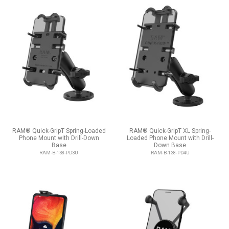
RAM® Quick-GripT Spring-Loaded
RAM® Quick-GripT XL Spring-
Phone Mount with Drill-Down
Loaded Phone Mount with Drill-
Base
Down Base
RAM-B-138-PD3U
RAM-B-138-PD4U