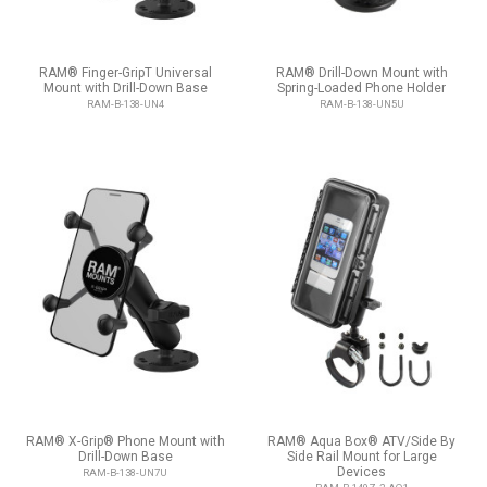
RAM® Finger-GripT Universal
RAM® Drill-Down Mount with
Mount with Drill-Down Base
Spring-Loaded Phone Holder
RAM-B-138-UN4
RAM-B-138-UN5U
RAM® X-Grip® Phone Mount with
RAM® Aqua Box® ATV/Side By
Drill-Down Base
Side Rail Mount for Large
Devices
RAM-B-138-UN7U