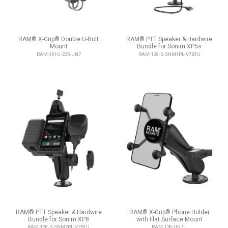
RAM® X-Grip® Double U-Bolt
RAM® PTT Speaker & Hardwire
Mount
Bundle for Sonim XP5s
RAM-101U-235-UN7
RAM-138-S-SNM1PL-V7B1U
RAM® PTT Speaker & Hardwire
RAM® X-Grip® Phone Holder
Bundle for Sonim XP8
with Flat Surface Mount
RAM-138-S-SNM2PL-V7B1U
RAM-138-UN7U