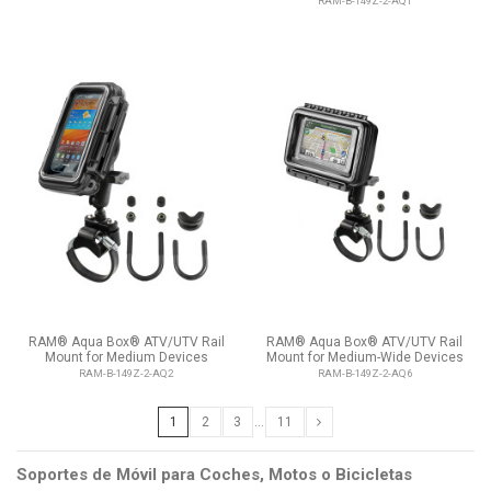
RAM-B-149Z-2-AQ1
RAM® Aqua Box® ATV/UTV Rail
RAM® Aqua Box® ATV/UTV Rail
Mount for Medium Devices
Mount for Medium-Wide Devices
RAM-B-149Z-2-AQ2
RAM-B-149Z-2-AQ6
1
2
3
…
11
Soportes de Móvil para Coches, Motos o Bicicletas