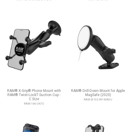
RAM® X-Grip® Phone Mount with
RAM® Drill-Down Mount for Apple
RAM® Twist-LockT Suction Cup -
MagSafe (2020)
C Size
RAM-B-102-AP-MAGU
RAM-166-UN7U