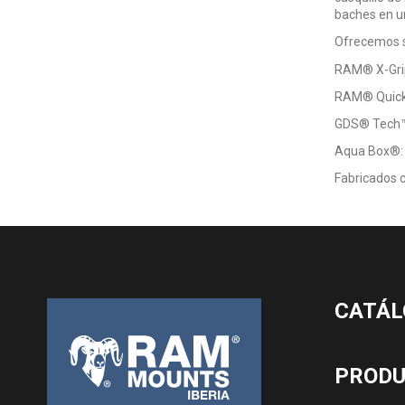
baches en un
Ofrecemos s
RAM® X-Grip®
RAM® Quick-G
GDS® Tech™:
Aqua Box®: P
Fabricados c
CATÁL
PROD