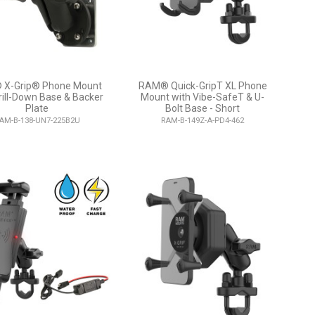
X-Grip® Phone Mount
RAM® Quick-GripT XL Phone
rill-Down Base & Backer
Mount with Vibe-SafeT & U-
Plate
Bolt Base - Short
AM-B-138-UN7-225B2U
RAM-B-149Z-A-PD4-462