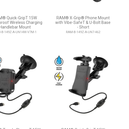
® Quick-GripT 15W
RAM® X-Grip® Phone Mount
roof Wireless Charging
with Vibe-SafeT & U-Bolt Base
Handlebar Mount
- Short
-B-149Z-A-UN14W-V7M-1
RAM-B-149Z-A-UN7-462