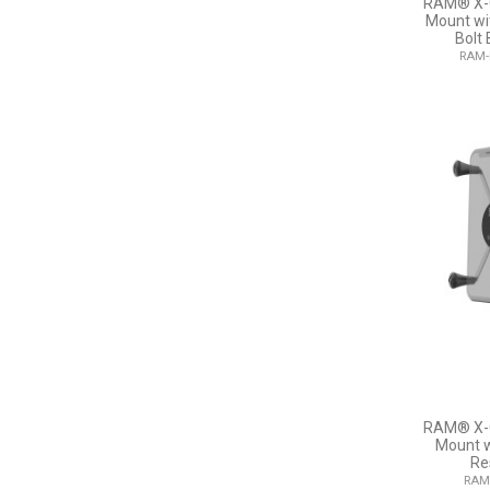
RAM® X-G
Mount wi
Bolt
RAM-
RAM® X-G
Mount w
Re
RAM-