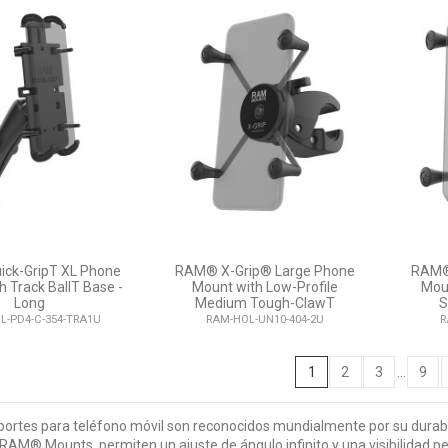
ck-GripT XL Phone
RAM® X-Grip® Large Phone
RAM®
h Track BallT Base -
Mount with Low-Profile
Mou
Long
Medium Tough-ClawT
S
L-PD4-C-354-TRA1U
RAM-HOL-UN10-404-2U
R
1
2
3
…
9
ortes para teléfono móvil son reconocidos mundialmente por su durabili
 RAM® Mounts, permiten un ajuste de ángulo infinito y una visibilidad p