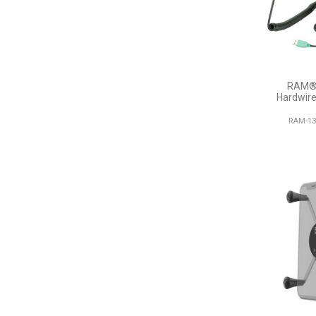
RAM® 
Hardwire
RAM-13