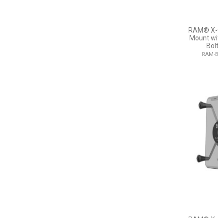
RAM® X-G
Mount wi
Bol
RAM-B