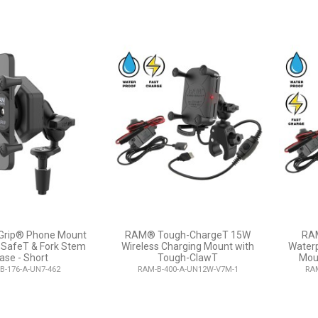
rip® Phone Mount
RAM® Tough-ChargeT 15W
RAM
-SafeT & Fork Stem
Wireless Charging Mount with
Waterp
ase - Short
Tough-ClawT
Mou
B-176-A-UN7-462
RAM-B-400-A-UN12W-V7M-1
RA