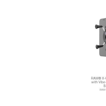
RAM® X-G
with Vibe
B
RAM-