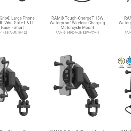
rip® Large Phone
RAM® Tough-ChargeT 15W
RAM
th Vibe-SafeT & U-
Waterproof Wireless Charging
Waterp
t Base - Short
Motorcycle Mount
-149Z-A-UN10-462
RAM-B-149Z-A-UN12W-V7M-1
RAM