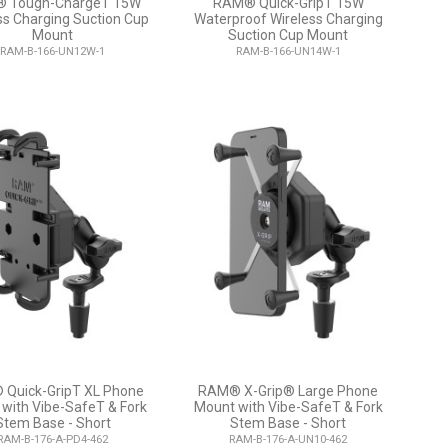
 Tough-ChargeT 15W
RAM® Quick-GripT 15W
ss Charging Suction Cup
Waterproof Wireless Charging
Mount
Suction Cup Mount
RAM-B-166-UN12W-1
RAM-B-166-UN14W-1
Quick-GripT XL Phone
RAM® X-Grip® Large Phone
with Vibe-SafeT & Fork
Mount with Vibe-SafeT & Fork
Stem Base - Short
Stem Base - Short
RAM-B-176-A-PD4-462
RAM-B-176-A-UN10-462