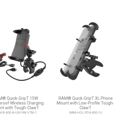
® Quick-GripT 15W
RAM® Quick-GripT XL Phone
roof Wireless Charging
Mount with Low-Profile Tough-
nt with Tough-ClawT
ClawT
M-B-400-A-UN14W-V7M-1
RAM-HOL-PD4-400-1U