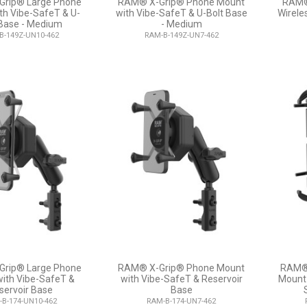
rip® Large Phone
RAM® X-Grip® Phone Mount
RAM®
th Vibe-SafeT & U-
with Vibe-SafeT & U-Bolt Base
Wirele
 Base - Medium
- Medium
B-149Z-UN10-462
RAM-B-149Z-UN7-462
rip® Large Phone
RAM® X-Grip® Phone Mount
RAM® 
ith Vibe-SafeT &
with Vibe-SafeT & Reservoir
Mount 
servoir Base
Base
B-174-UN10-462
RAM-B-174-UN7-462