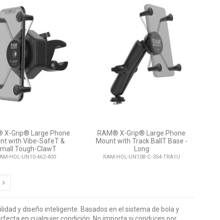
 X-Grip® Large Phone
RAM® X-Grip® Large Phone
nt with Vibe-SafeT &
Mount with Track BallT Base -
mall Tough-ClawT
Long
AM-HOL-UN10-462-400
RAM-HOL-UN10B-C-354-TRA1U
dad y diseño inteligente. Basados en el sistema de bola y
erfecta en cualquier condición. No importa si conduces por