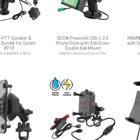
PTT Speaker &
GDS® Powered USB-C 2.0
RAM® 
 Bundle for Sonim
Phone Dock with Drill-Down
with D
XP10
Double Ball Mount
8-S-SNM4PL-V7B1U
RAM-B-138-GDS-DOCK-V1CPU
R