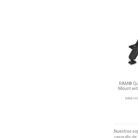
RAM® Qui
Mount wit
RAM-HO
Nuestros sop
casquillo de