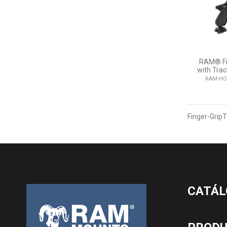
RAM® Fi
with Trac
RAM-HO
Finger-GripT
CATÁL