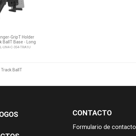
nger-GripT Holder
k BallT Base - Long
L-UN4-C-354-TRA1U
 Track BallT
CONTACTO
OGOS
Formulario de contacto