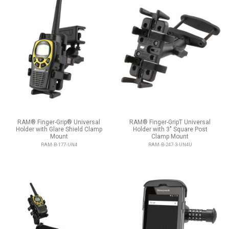
RAM® Finger-Grip® Universal
RAM® Finger-GripT Universal
Holder with Glare Shield Clamp
Holder with 3" Square Post
Mount
Clamp Mount
RAM-B-177-UN4
RAM-B-247-3-UN4U