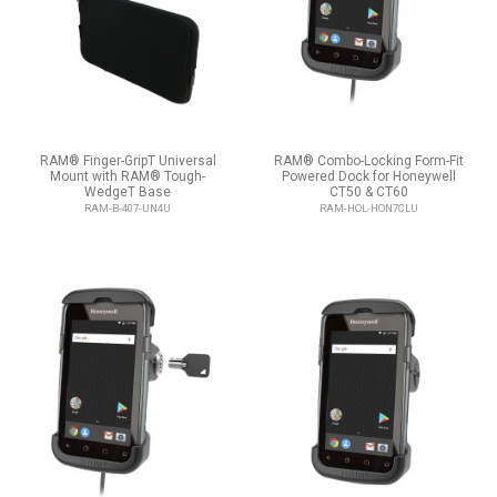
RAM® Finger-GripT Universal
RAM® Combo-Locking Form-Fit
Mount with RAM® Tough-
Powered Dock for Honeywell
WedgeT Base
CT50 & CT60
RAM-B-407-UN4U
RAM-HOL-HON7CLU