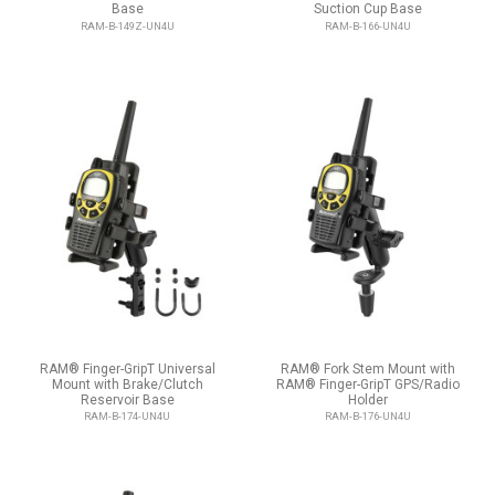
Base
Suction Cup Base
RAM-B-149Z-UN4U
RAM-B-166-UN4U
RAM® Finger-GripT Universal
RAM® Fork Stem Mount with
Mount with Brake/Clutch
RAM® Finger-GripT GPS/Radio
Reservoir Base
Holder
RAM-B-174-UN4U
RAM-B-176-UN4U