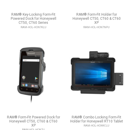
RAM® Key-Locking Form-Fit
RAM® Form-Fit Holder for
Powered Dock for Honeywell
Honeywell CT50, CT60 & CT60
CT50, CT60 Series
XP
RAM-HOL-HON7KLU
RAM-HOL-HON7NPU
RAM® Form-Fit Powered Dock for
RAM® Combo Locking Form-Fit
Honeywell CT50, CT60 & CT60
Holder for Honeywell RT10 Tablet
XP
RAM-HOL-HON9CLU
RAM-HOL-HON7U