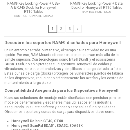
RAM® Key Locking Power + USB-
RAM® Key Locking Power + Data
A & RJ45 Dock for Honeywell
Dock for Honeywell RT10 Tablet
RT10 Tablet
RAM-HOL-HON9PDKLU
RAM-HOL-HON9PDKL-RJ45AU
1
2
3
Descubre los soportes RAM® diseñados para Honeywell
En un entorno de trabajo intensivo, el tiempo de inactividad no es una
opción. Por eso, RAM Mounts ofrece soluciones que van más allá de la
simple sujeción. Con tecnologías como
IntelliSkin®
y el ecosistema
GDS® Tech
, no solo proteges tu dispositivo Honeywell de caídas y
vibraciones, sino que estandarizas y simplificas la carga de toda tu flota.
Estas cunas de carga (docks) protegen los vulnerables puertos de fábrica
de los dispositivos, reduciendo drásticamente las averías y los costes de
mantenimiento a largo plazo.
Compatibilidad Asegurada para tus Dispositivos Honeywell
Nuestras soluciones de montaje están diseñadas con precisión para los
modelos de terminales y escáneres más utilizados en la industria,
asegurando un ajuste perfecto y acceso a todas las funcionalidades.
Ofrecemos soportes y cunas de carga para dispositivos clave como:
Honeywell Dolphin CT40, CT60
Honeywell ScanPal EDA51, EDA52, EDA61K