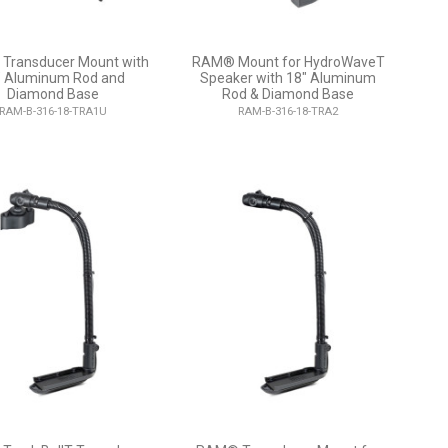
Transducer Mount with
RAM® Mount for HydroWaveT
" Aluminum Rod and
Speaker with 18" Aluminum
Diamond Base
Rod & Diamond Base
RAM-B-316-18-TRA1U
RAM-B-316-18-TRA2