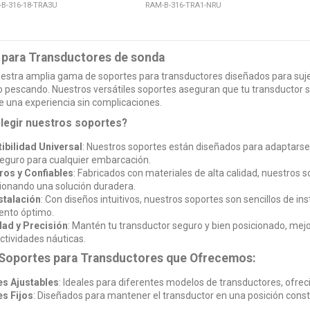
B-316-18-TRA3U
RAM-B-316-TRA1-NRU
 para Transductores de sonda
stra amplia gama de soportes para transductores diseñados para sujet
 pescando. Nuestros versátiles soportes aseguran que tu transductor s
de una experiencia sin complicaciones.
legir nuestros soportes?
bilidad Universal
: Nuestros soportes están diseñados para adaptarse
seguro para cualquier embarcación.
os y Confiables
: Fabricados con materiales de alta calidad, nuestros s
ionando una solución duradera.
nstalación
: Con diseños intuitivos, nuestros soportes son sencillos de ins
ento óptimo.
ad y Precisión
: Mantén tu transductor seguro y bien posicionado, mejo
ctividades náuticas.
 Soportes para Transductores que Ofrecemos:
s Ajustables
: Ideales para diferentes modelos de transductores, ofre
s Fijos
: Diseñados para mantener el transductor en una posición cons
.