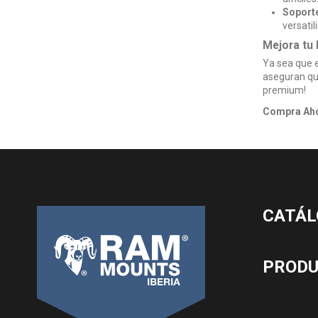
Soport
versatil
Mejora tu 
Ya sea que e
aseguran que
premium!
Compra Ah
CATÁL
PROD