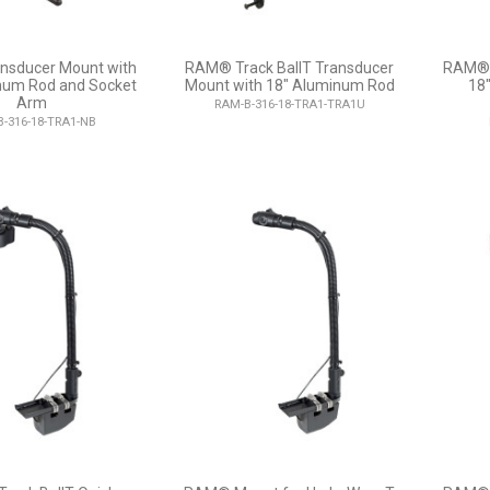
sducer Mount with
RAM® Track BallT Transducer
RAM® 
num Rod and Socket
Mount with 18" Aluminum Rod
18
Arm
RAM-B-316-18-TRA1-TRA1U
-316-18-TRA1-NB