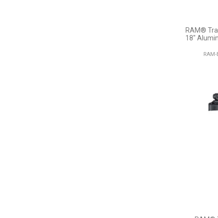
RAM® Tran
18" Alumi
RAM-B