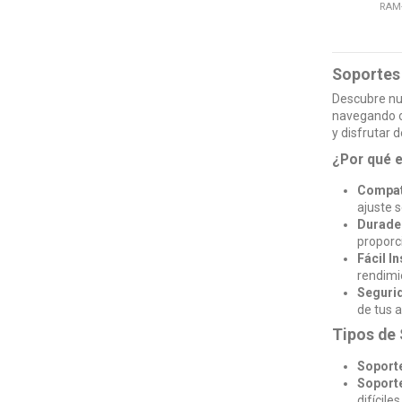
RAM-
Soportes
Descubre nue
navegando o
y disfrutar 
¿Por qué e
Compati
ajuste 
Durader
proporc
Fácil I
rendimi
Segurid
de tus a
Tipos de
Soporte
Soporte
difíciles