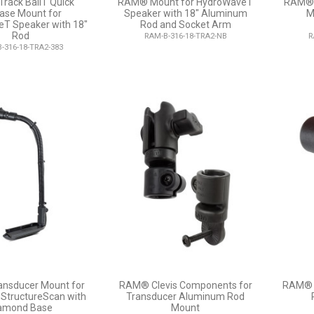
rack BallT Quick
RAM® Mount for HydroWaveT
RAM® T
ase Mount for
Speaker with 18" Aluminum
M
T Speaker with 18"
Rod and Socket Arm
Rod
RAM-B-316-18-TRA2-NB
R
-316-18-TRA2-383
nsducer Mount for
RAM® Clevis Components for
RAM® T
StructureScan with
Transducer Aluminum Rod
amond Base
Mount