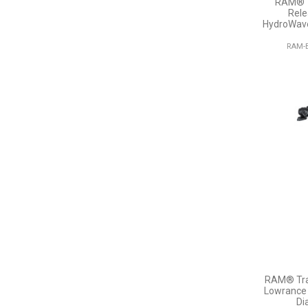
RAM® T
Rele
HydroWave
RAM-B
RAM® Tra
Lowrance 
Di