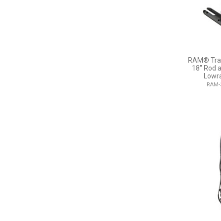
RAM® Tran
18" Rod 
Lowr
RAM-