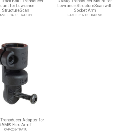
rack BallT Transducer
RAM® Transducer Mount for
ount for Lowrance
Lowrance StructureScan with
StructureScan
Socket Arm
AM-B-316-18-TRA3-383
RAM-B-316-18-TRA3-NB
ransducer Adapter for
RAM® Flex-ArmT
RAP-202-TRA1U