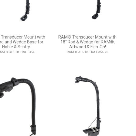
Transducer Mount with
RAM® Transducer Mount with
od and Wedge Base for
18" Rod & Wedge for RAM®,
Hobie & Scotty
Attwood & Fish-On!
AM-B-316-18-TRA1-354
RAM-B-316-18-TRA1-354-75