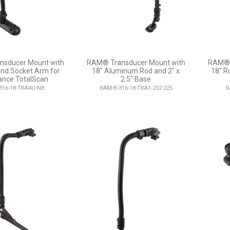
sducer Mount with
RAM® Transducer Mount with
RAM® 
and Socket Arm for
18" Aluminum Rod and 2" x
18" R
ance TotalScan
2.5" Base
316-18-TRA4U-NB
RAM-B-316-18-TRA1-202-225
R