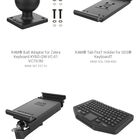
RAM® Ball Adapter for Zebra
RAM® Tab-TiteT Holder for GDS®
Keyboard KYBD-QW-VC-01
KeyboardT
VC70/80
RAM-HOL-TAB-KBU
RAM-347-ZE17U