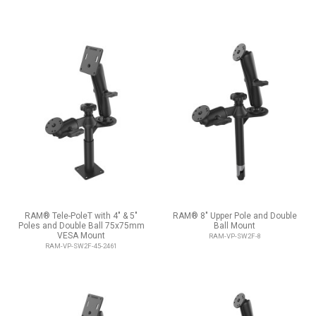
RAM® Tele-PoleT with 4" & 5"
RAM® 8" Upper Pole and Double
Poles and Double Ball 75x75mm
Ball Mount
VESA Mount
RAM-VP-SW2F-8
RAM-VP-SW2F-45-2461