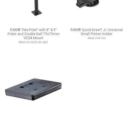
RAM® Tele-PoleT with 8" & 9"
RAM® Quick-DrawT Jr. Universal
Poles and Double Ball 75x75mm
Small Printer Holder
VESA Mount
RAM-VPR-104
RAM-VP-SW2F-89-2461