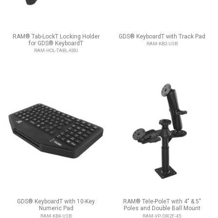
RAM® Tab-LockT Locking Holder
GDS® KeyboardT with Track Pad
for GDS® KeyboardT
RAM-KB2-USB
RAM-HOL-TABL-KBU
GDS® KeyboardT with 10-Key
RAM® Tele-PoleT with 4" & 5"
Numeric Pad
Poles and Double Ball Mount
RAM-KB4-USB
RAM-VP-SW2F-45