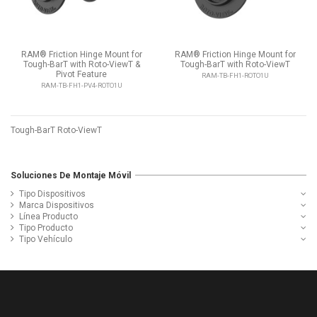
RAM® Friction Hinge Mount for
RAM® Friction Hinge Mount for
Tough-BarT with Roto-ViewT &
Tough-BarT with Roto-ViewT
Pivot Feature
RAM-TB-FH1-ROTO1U
RAM-TB-FH1-PV4-ROTO1U
Tough-BarT Roto-ViewT
Soluciones De Montaje Móvil
Tipo Dispositivos
Marca Dispositivos
Línea Producto
Tipo Producto
Tipo Vehículo