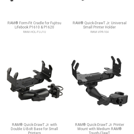
RAM® Form-Fit Cradle for Fujitsu
RAM® Quick-DrawT Jr. Universal
Lifebook P1610 & P1620
Small Printer Holder
RAM-HOL-FUJ1U
RAM-VPR-104
RAM® Quick-DrawT Jr. with
RAM® Quick-DrawT Jr. Printer
Double U-Bolt Base for Small
Mount with Medium RAM®
Printers
Tough-ClawT