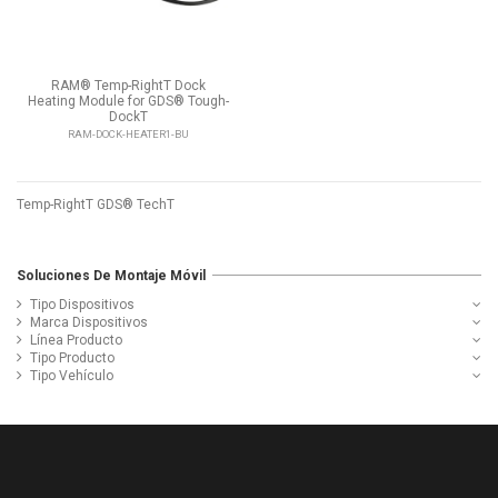
RAM® Temp-RightT Dock
Heating Module for GDS® Tough-
DockT
RAM-DOCK-HEATER1-BU
Temp-RightT GDS® TechT
Soluciones De Montaje Móvil
Tipo Dispositivos
Marca Dispositivos
Línea Producto
Tipo Producto
Tipo Vehículo