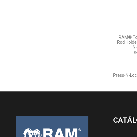
RAM® Tou
Rod Holde
N
R
Press-N-Lo
CATÁL