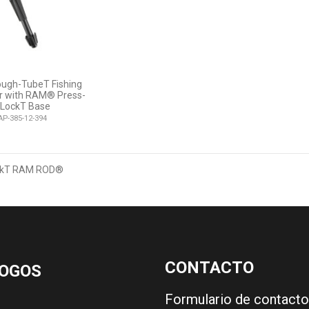
gh-TubeT Fishing
r with RAM® Press-
-LockT Base
AP-385-12-394
ckT RAM ROD®
CONTACTO
OGOS
Formulario de contacto