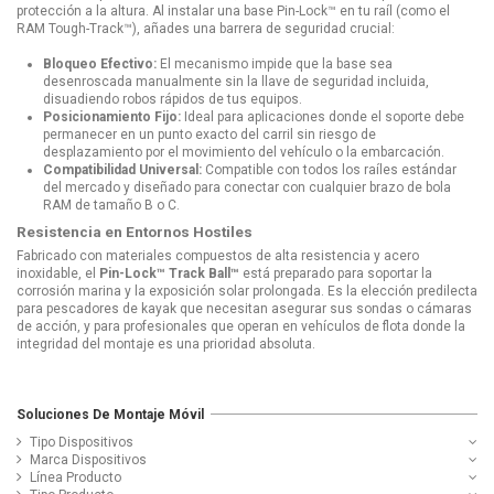
protección a la altura. Al instalar una base Pin-Lock™ en tu raíl (como el
RAM Tough-Track™), añades una barrera de seguridad crucial:
Bloqueo Efectivo:
El mecanismo impide que la base sea
desenroscada manualmente sin la llave de seguridad incluida,
disuadiendo robos rápidos de tus equipos.
Posicionamiento Fijo:
Ideal para aplicaciones donde el soporte debe
permanecer en un punto exacto del carril sin riesgo de
desplazamiento por el movimiento del vehículo o la embarcación.
Compatibilidad Universal:
Compatible con todos los raíles estándar
del mercado y diseñado para conectar con cualquier brazo de bola
RAM de tamaño B o C.
Resistencia en Entornos Hostiles
Fabricado con materiales compuestos de alta resistencia y acero
inoxidable, el
Pin-Lock™ Track Ball™
está preparado para soportar la
corrosión marina y la exposición solar prolongada. Es la elección predilecta
para pescadores de kayak que necesitan asegurar sus sondas o cámaras
de acción, y para profesionales que operan en vehículos de flota donde la
integridad del montaje es una prioridad absoluta.
Soluciones De Montaje Móvil
Tipo Dispositivos
Marca Dispositivos
Línea Producto