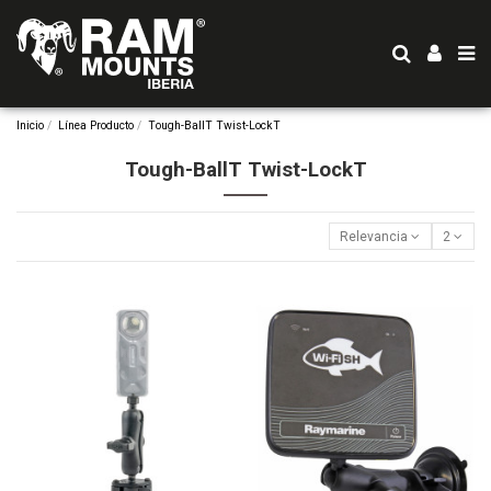
Inicio
Línea Producto
Tough-BallT Twist-LockT
Tough-BallT Twist-LockT
Relevancia
2