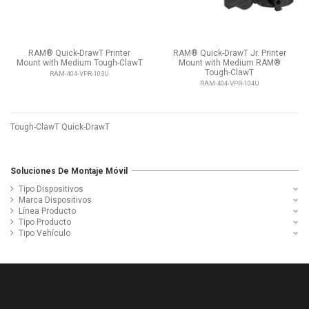
RAM® Quick-DrawT Printer
RAM® Quick-DrawT Jr. Printer
Mount with Medium Tough-ClawT
Mount with Medium RAM®
Tough-ClawT
RAM-404-VPR-103U
RAM-404-VPR-104U
Tough-ClawT Quick-DrawT
Soluciones De Montaje Móvil
Tipo Dispositivos
Marca Dispositivos
Línea Producto
Tipo Producto
Tipo Vehículo