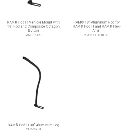
RAM® PodT I Vehicle Mount with
RAM® 18" Aluminum Rod for
18" Rod and Composite Octagon
RAM® PodT I and RAM® Flex-
Button
ArmT
RAM-316-1AU
RAM-316-LEG-NF-18U
RAM® PodT I 30" Aluminum Leg
RAM-316LU