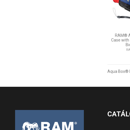
RAM® A
Case wit
Bi
RA
Aqua Box® 
CATÁL