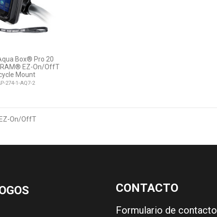
qua Box® Pro 20
h RAM® EZ-On/OffT
cycle Mount
P-274-1-AQ7-2
EZ-On/OffT
CONTACTO
OGOS
Formulario de contacto