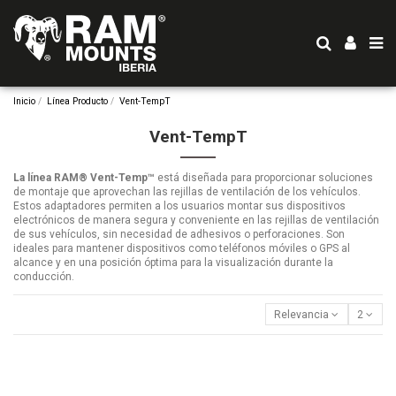
Inicio
Línea Producto
Vent-TempT
Vent-TempT
La línea RAM® Vent-Temp™
está diseñada para proporcionar soluciones
de montaje que aprovechan las rejillas de ventilación de los vehículos.
Estos adaptadores permiten a los usuarios montar sus dispositivos
electrónicos de manera segura y conveniente en las rejillas de ventilación
de sus vehículos, sin necesidad de adhesivos o perforaciones. Son
ideales para mantener dispositivos como teléfonos móviles o GPS al
alcance y en una posición óptima para la visualización durante la
conducción.
Relevancia
2