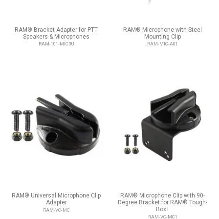
RAM® Bracket Adapter for PTT
RAM® Microphone with Steel
Speakers & Microphones
Mounting Clip
RAM-101-MIC3U
RAM-MIC-A01
RAM® Universal Microphone Clip
RAM® Microphone Clip with 90-
Adapter
Degree Bracket for RAM® Tough-
BoxT
RAM-VC-MC
RAM-VC-MC1