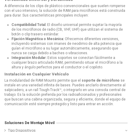
A diferencia de los clips de plástico convencionales que suelen romperse
con el uso intensivo, la solución de RAM para micrófonos está construida
para durar. Sus características principales incluyen:
Compatibilidad Total:
El diseño universal permite sujetar la mayoría
de los micrófonos de radio (CB, VHF, UHF) que utilizan el sistema de
botón o clip trasero estándar.
Fijación Magnética o Mecánica:
Ofrecemos diferentes versiones,
incluyendo sistemas con imanes de neodimio de alta potencia que
guían el micrófono a su lugar automáticamente, asegurando que
nunca se caiga debido a baches o vibraciones.
Integración Modular:
Estos soportes se conectan fácilmente a
cualquier brazo articulado RAM, permitiendo situar el micrófono a la
altura y ángulo perfectos para el conductor o el copiloto.
Instalación en Cualquier Vehículo
La modularidad de RAM Mounts permite que el
soporte de micrófono
se
instale en una variedad infinita de bases. Puedes anclarlo directamente al
salpicadero, a un raíl Tough-Track™, o integrarlo en una consola central de
trabajo. Es la solución preferida por los radioaficionados y profesionales
que buscan una cabina organizada, segura y eficiente, donde el equipo de
comunicación esté siempre protegido y listo para entrar en acción.
Soluciones De Montaje Móvil
Tipo Dispositivos