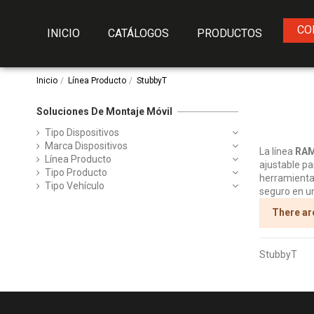
CO
INICIO
CATÁLOGOS
PRODUCTOS
Inicio
Línea Producto
StubbyT
Soluciones De Montaje Móvil
Tipo Dispositivos
Marca Dispositivos
La línea
RAM
Línea Producto
ajustable pa
Tipo Producto
herramientas
Tipo Vehículo
seguro en u
There ar
StubbyT