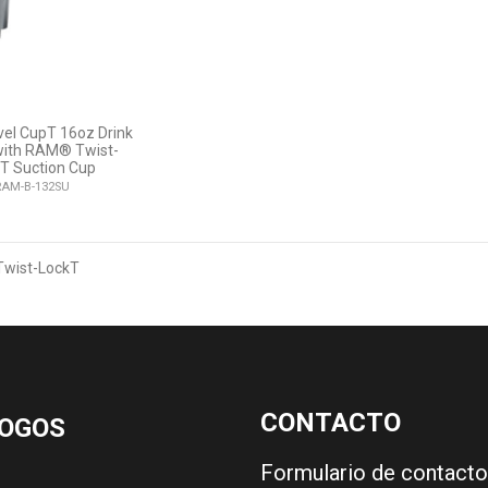
el CupT 16oz Drink
with RAM® Twist-
T Suction Cup
RAM-B-132SU
Twist-LockT
CONTACTO
OGOS
Formulario de contacto