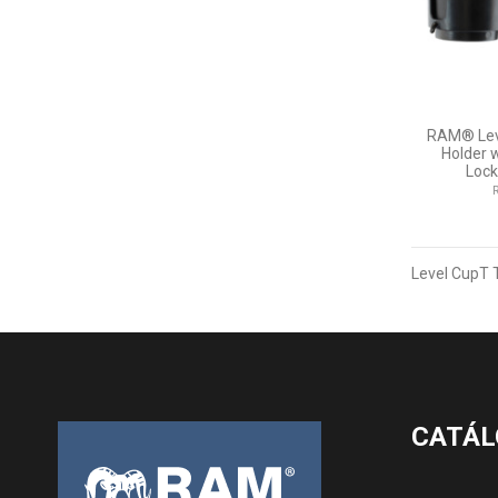
RAM® Lev
Holder 
Lock
Level CupT 
CATÁL