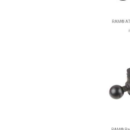
RAM® ATV
RAM® Rail