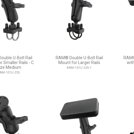
uble U-Bolt Rail
RAM® Double U-Bolt Rail
RAM®
r Smaller Rails - C
Mount for Larger Rails
wit
ize Medium
RAM-101U-235-1
AM-101U-235