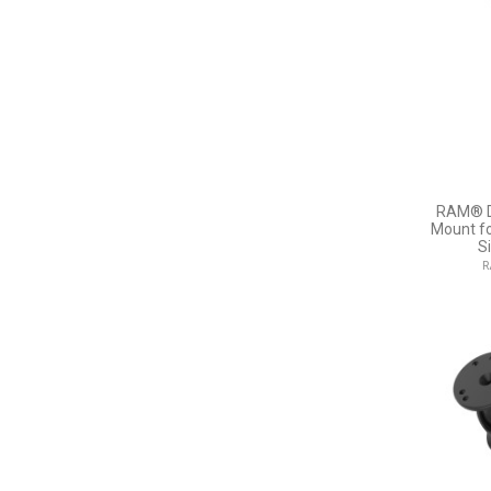
RAM® Do
Mount fo
S
R