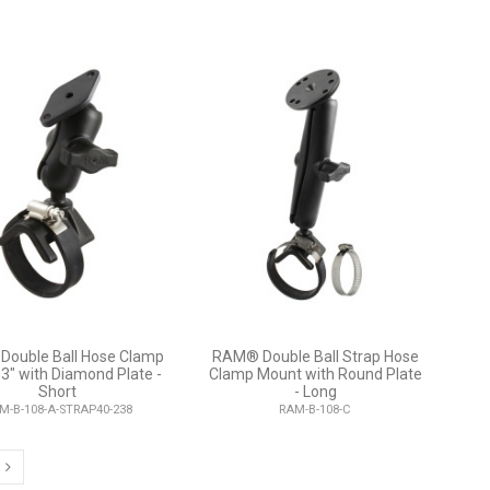
ouble Ball Hose Clamp
RAM® Double Ball Strap Hose
- 3" with Diamond Plate -
Clamp Mount with Round Plate
Short
- Long
M-B-108-A-STRAP40-238
RAM-B-108-C