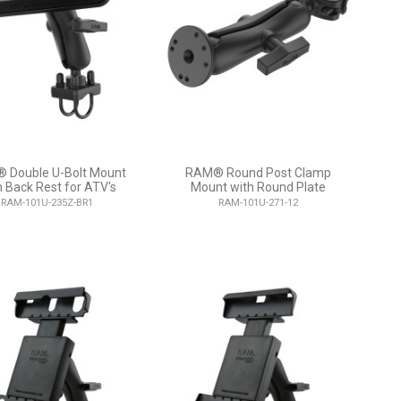
 Double U-Bolt Mount
RAM® Round Post Clamp
h Back Rest for ATV's
Mount with Round Plate
RAM-101U-235Z-BR1
RAM-101U-271-12