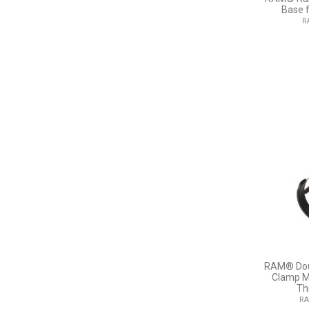
Base f
R
RAM® Doub
Clamp M
Th
RA