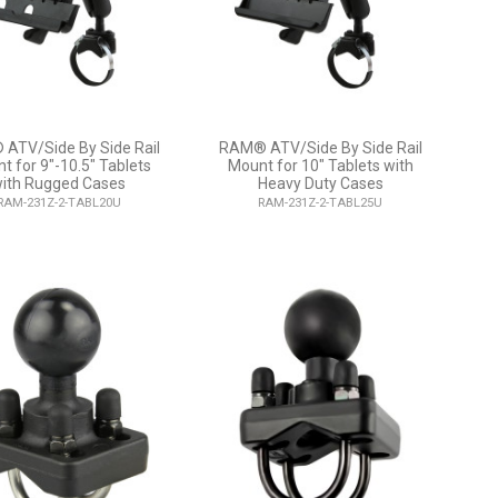
ATV/Side By Side Rail
RAM® ATV/Side By Side Rail
t for 9"-10.5" Tablets
Mount for 10" Tablets with
ith Rugged Cases
Heavy Duty Cases
RAM-231Z-2-TABL20U
RAM-231Z-2-TABL25U