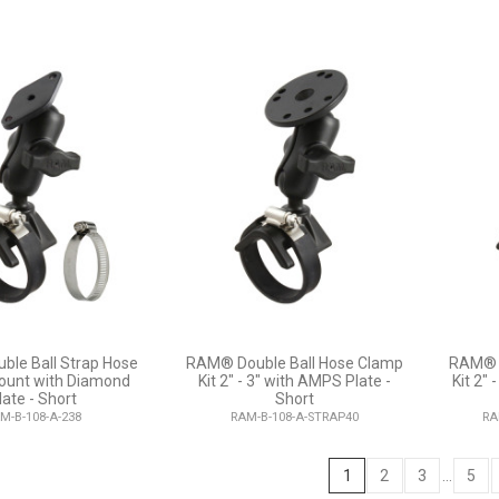
le Ball Strap Hose
RAM® Double Ball Hose Clamp
RAM® D
ount with Diamond
Kit 2" - 3" with AMPS Plate -
Kit 2" 
late - Short
Short
M-B-108-A-238
RAM-B-108-A-STRAP40
RA
1
2
3
…
5