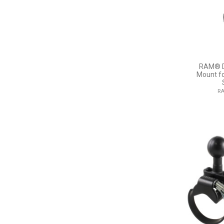
RAM® Do
Mount fo
RA