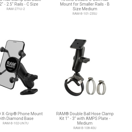
2" - 2.5" Rails - C Size
Mount for Smaller Rails - B
Size Medium
RAM-271U-2
RAM-B-101-235U
X-Grip® Phone Mount
RAM® Double Ball Hose Clamp
ith Diamond Base
Kit 1" - 3" with AMPS Plate -
Medium
RAM-B-102-UN7U
RAM-B-108-40U