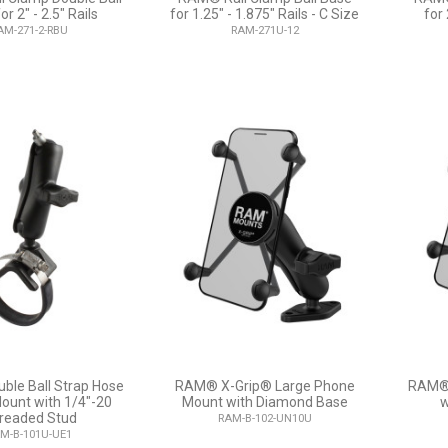
or 2" - 2.5" Rails
for 1.25" - 1.875" Rails - C Size
for 
AM-271-2-RBU
RAM-271U-12
le Ball Strap Hose
RAM® X-Grip® Large Phone
RAM® 
ount with 1/4"-20
Mount with Diamond Base
w
readed Stud
RAM-B-102-UN10U
M-B-101U-UE1