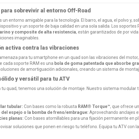
para sobrevivir al entorno Off-Road
 un entorno amigable para la tecnología. El barro, el agua, el polvo y, s
dispositivo y un soporte de baja calidad en una sola salida. Los soporte
rino y composite de alta resistencia
, están garantizados de por vid
iciones imaginables.
n activa contra las vibraciones
 amenaza para tu smartphone en un quad son las vibraciones del motor, 
de cada soporte RAM es una
bola de goma patentada que absorbe gra
luciones de amortiguación adicionales, creando un sistema de montaje a
ólido y versátil para tu ATV
 tu quad, tenemos una solución de montaje. Nuestro sistema modular te
lar tubular:
Con bases como la robusta
RAM® Torque™
, que ofrece un
 del espejo o la bomba de freno/embrague:
Aprovechando anclajes ex
cies planas:
Con bases atornillables para una fijación permanente en pl
ovisar soluciones que ponen en riesgo tu teléfono. Equipa tu ATV con l