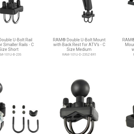
uble U-Bolt Rail
RAM® Double U-Bolt Mount
RAM® 
r Smaller Rails - C
with Back Rest for ATV's - C
Moun
Size Short
Size Medium
w
M-101U-B-235
RAM-101U-D-235Z-BR1