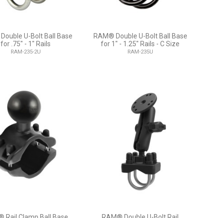
ouble U-Bolt Ball Base
RAM® Double U-Bolt Ball Base
for .75" - 1" Rails
for 1" - 1.25" Rails - C Size
RAM-235-2U
RAM-235U
 Rail Clamp Ball Base
RAM® Double U-Bolt Rail