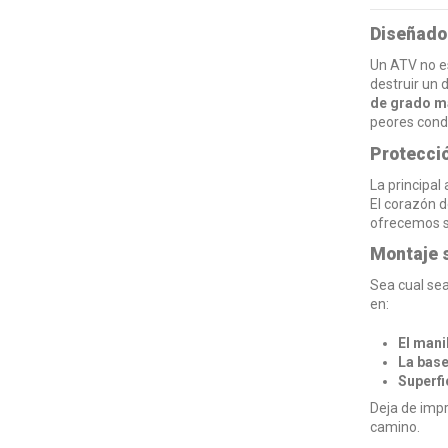
Diseñado 
Un ATV no es
destruir un 
de grado ma
peores cond
Protecció
La principal
El corazón 
ofrecemos so
Montaje s
Sea cual sea
en:
El manil
La base
Superfi
Deja de impr
camino.