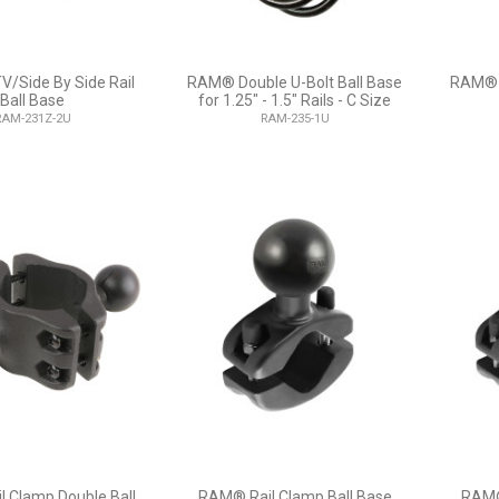
/Side By Side Rail
RAM® Double U-Bolt Ball Base
RAM® D
Ball Base
for 1.25" - 1.5" Rails - C Size
RAM-231Z-2U
RAM-235-1U
 Clamp Double Ball
RAM® Rail Clamp Ball Base
RAM®