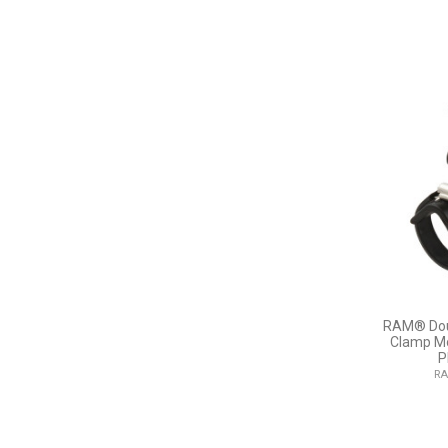
RAM® Doub
Clamp M
P
RA