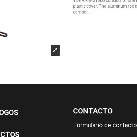
The RAM-316LU consists of one 
plastic cover. The aluminum rod i
contact.
CONTACTO
OGOS
Formulario de contacto
UCTOS