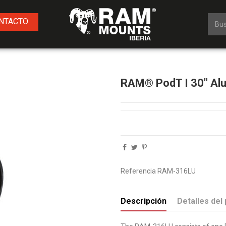
NTACTO
RAM® PodT I 30" Al
Referencia
RAM-316LU
Descripción
Detalles del