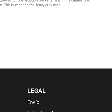
200-1U to form a double socket arm with the capability to
m. This is intended for Heavy duty uses.
LEGAL
Envío