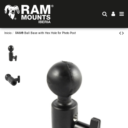
Inicio
RAM® Ball Base with Hex Hole for Photo Post