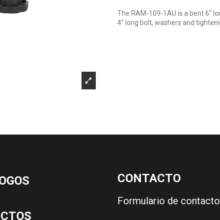
The RAM-109-1AU is a bent 6" lon
4" long bolt, washers and tighten
CONTACTO
OGOS
Formulario de contacto
UCTOS