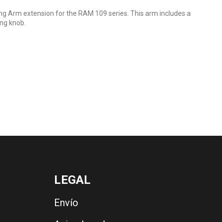
g Arm extension for the RAM 109 series. This arm includes a
ing knob.
LEGAL
Envío