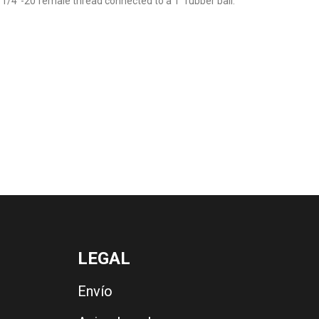
/4"-20 female thread connected to a 1" rubber ball.
LEGAL
Envío