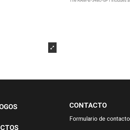
The RAM-B-348U-GP1 includes a 1
CONTACTO
OGOS
Formulario de contacto
UCTOS